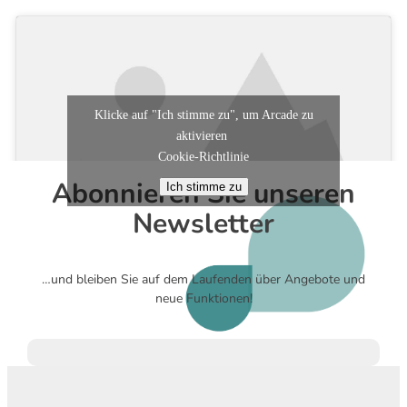
Klicke auf "Ich stimme zu", um Arcade zu
aktivieren
Cookie-Richtlinie
Abonnieren Sie unseren
Ich stimme zu
Newsletter
…und bleiben Sie auf dem Laufenden über Angebote und
neue Funktionen!