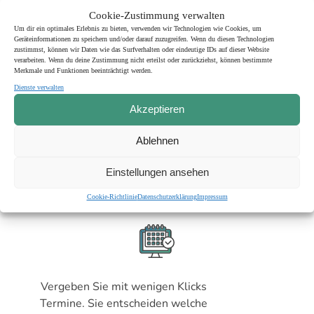
Cookie-Zustimmung verwalten
Um dir ein optimales Erlebnis zu bieten, verwenden wir Technologien wie Cookies, um
Geräteinformationen zu speichern und/oder darauf zuzugreifen. Wenn du diesen Technologien
zustimmst, können wir Daten wie das Surfverhalten oder eindeutige IDs auf dieser Website
verarbeiten. Wenn du deine Zustimmung nicht erteilst oder zurückziehst, können bestimmte
Freuen Sie sich über einen leeren
Merkmale und Funktionen beeinträchtigt werden.
Anrufbeantworter und ein entlastetes E-Mail
Dienste verwalten
Postfach
Akzeptieren
Ablehnen
Einstellungen ansehen
Einfache Terminvergabe
Cookie-Richtlinie
Datenschutzerklärung
Impressum
Vergeben Sie mit wenigen Klicks
Termine. Sie entscheiden welche