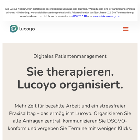
Die Lucoyo Health GmbH bietet keine psychologische Beratung oder Therapie. Wenn du oder eine dir nahestehende Person
dringend Hilfe benötigt, wende dich bitte an eine professionelle Anlaufstelle oder den Notruf unter 112. Die Telefonseelsorge
erreichst du rund um die Uhr und kostenfrei unter
0800 111 0 111
oder
www.telefonseelsorge.de
.
Digitales Patientenmanagement
Sie therapieren.
Lucoyo organisiert.
Mehr Zeit für bezahlte Arbeit und ein stressfreier
Praxisalltag – das ermöglicht Lucoyo. Organisieren Sie
alle Anfragen zentral, kommunizieren Sie DSGVO-
konform und vergeben Sie Termine mit wenigen Klicks.