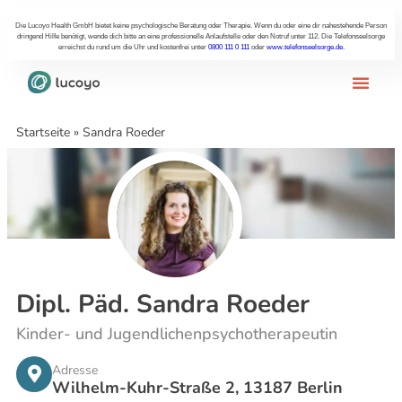
Die Lucoyo Health GmbH bietet keine psychologische Beratung oder Therapie. Wenn du oder eine dir nahestehende Person
dringend Hilfe benötigt, wende dich bitte an eine professionelle Anlaufstelle oder den Notruf unter 112. Die Telefonseelsorge
erreichst du rund um die Uhr und kostenfrei unter
0800 111 0 111
oder
www.telefonseelsorge.de
.
Startseite
»
Sandra Roeder
Dipl. Päd. Sandra Roeder
Kinder- und Jugendlichenpsychotherapeutin
Adresse
Wilhelm-Kuhr-Straße 2, 13187 Berlin