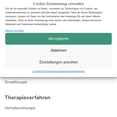
aufzuheben. Weiterhin möchte ich durch mein Tun dazu beitragen,
Cookie-Zustimmung verwalten
dass das familiäre Miteinander meiner Patienten wieder von
Um dir ein optimales Erlebnis zu bieten, verwenden wir Technologien wie Cookies, um
Geräteinformationen zu speichern und/oder darauf zuzugreifen. Wenn du diesen Technologien
Respekt voreinander und Spaß miteinander gekennzeichnet ist.
zustimmst, können wir Daten wie das Surfverhalten oder eindeutige IDs auf dieser Website
Die Arbeit mit und für Menschen bietet mir viel Abwechslung. Es
verarbeiten. Wenn du deine Zustimmung nicht erteilst oder zurückziehst, können bestimmte
Merkmale und Funktionen beeinträchtigt werden.
erfüllt mich mit Zufriedenheit, Menschen ein Stück ihres
Lebensweges zu begleiten und dabei ihre Entwicklungsschritte
Dienste verwalten
mitverfolgen zu dürfen.
Akzeptieren
Besuchen Sie auch gerne meine ausführliche
Praxis-Homepage
.
Ablehnen
Hier gibt es ausführliche Informationen zu meiner Arbeit.
Einstellungen ansehen
Therapie-Angebot
Cookie-Richtlinie
Datenschutzerklärung
Impressum
Einzeltherapie
Therapieverfahren
Verhaltenstherapie