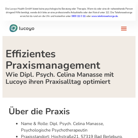
Die Lucoyo Health GmbH bietet keine psychologische Beratung oder Therapie. Wenn du oder eine dir nahestehende Person
dringend Hilfe benötigt, wende dich bitte an eine professionelle Anlaufstelle oder den Notruf unter 112. Die Telefonseelsorge
erreichst du rund um die Uhr und kostenfrei unter
0800 111 0 111
oder
www.telefonseelsorge.de
.
Effizientes
Praxismanagement
Wie Dipl. Psych. Celina Manasse mit
Lucoyo ihren Praxisalltag optimiert​
Über die Praxis
Name & Rolle: Dipl. Psych. Celina Manasse,
Psychologische Psychotherapeutin
Praxisstandort: Hochstraße21, 57319 Bad Berleburg,