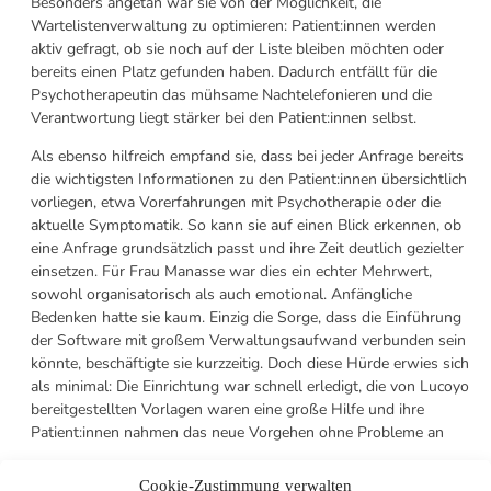
Besonders angetan war sie von der
Möglichkeit, die
Wartelistenverwaltung zu optimieren: Patient:innen werden
aktiv gefragt, ob sie noch auf der Liste bleiben möchten oder
bereits einen Platz gefunden haben. Dadurch entfällt für die
Psychotherapeutin das mühsame Nachtelefonieren und die
Verantwortung liegt stärker bei den Patient:innen selbst.
Als ebenso hilfreich empfand sie, dass bei jeder Anfrage bereits
die wichtigsten Informationen zu den Patient:innen übersichtlich
vorliegen, etwa Vorerfahrungen mit Psychotherapie oder die
aktuelle Symptomatik. So kann sie auf einen Blick erkennen, ob
eine Anfrage grundsätzlich passt und ihre Zeit deutlich gezielter
einsetzen. Für Frau Manasse war dies ein echter Mehrwert,
sowohl organisatorisch als auch emotional. Anfängliche
Bedenken hatte sie kaum. Einzig die Sorge, dass die Einführung
der Software mit großem Verwaltungsaufwand verbunden sein
könnte, beschäftigte sie kurzzeitig. Doch diese Hürde erwies sich
als minimal: Die Einrichtung war schnell erledigt, die von Lucoyo
bereitgestellten Vorlagen waren eine große Hilfe und ihre
Patient:innen nahmen das neue Vorgehen ohne Probleme an
Eigentlich hatte ich keine Bedenken, im
Cookie-Zustimmung verwalten