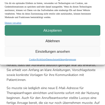
Vordergrund stand meine Entlastung
Um dir ein optimales Erlebnis zu bieten, verwenden wir Technologien wie Cookies, um
Geräteinformationen zu speichern und/oder darauf zuzugreifen. Wenn du diesen Technologien
zustimmst, können wir Daten wie das Surfverhalten oder eindeutige IDs auf dieser Website
Letztlich überzeugt hat sie vor allem die Aussicht auf spürbare
verarbeiten. Wenn du deine Zustimmung nicht erteilst oder zurückziehst, können bestimmte
Entlastung im Praxisalltag. Die Optimierung von Anfragen- und
Merkmale und Funktionen beeinträchtigt werden.
Wartelistenverwaltung nahm ihr genau die Aufgaben ab, die
Dienste verwalten
zuvor für den größten Stress sorgten und machte Lucoyo damit
Akzeptieren
schnell zu einem festen Bestandteil ihres Praxisalltags.
Einführung und Support
Ablehnen
Die Einführung von Lucoyo verlief für Frau Manasse
Einstellungen ansehen
überraschend unkompliziert. Zwar ging sie anfangs davon aus,
dass sie viel Zeit investieren müsste, doch schnell stellte sich
Cookie-Richtlinie
Datenschutzerklärung
Impressum
heraus, dass der Aufwand deutlich geringer
war als erwartet.
Sie erhielt von Anfang an klare Anleitungen, Vorschlagstexte
sowie konkrete Vorlagen für ihre Kommunikation mit
Patient:innen.
So musste sie lediglich eine neue E-Mail-Adresse für
Therapieanfragen einrichten und konnte sofort mit der Nutzung
beginnen. Auch für den Anrufbeantworter stellte Lucoyo eine
fertige Ansage bereit, die sie nur noch
übernehmen musste. Auf