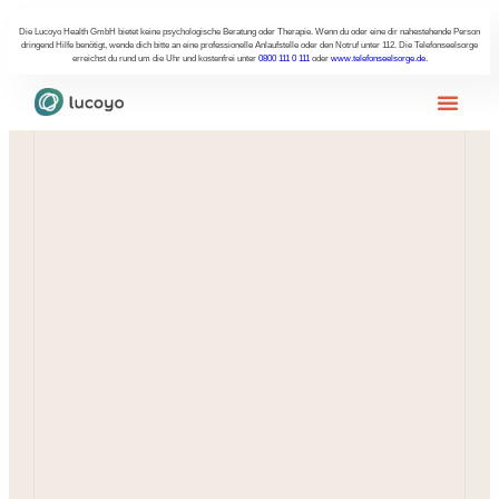
Die Lucoyo Health GmbH bietet keine psychologische Beratung oder Therapie. Wenn du oder eine dir nahestehende Person
dringend Hilfe benötigt, wende dich bitte an eine professionelle Anlaufstelle oder den Notruf unter 112. Die Telefonseelsorge
erreichst du rund um die Uhr und kostenfrei unter
0800 111 0 111
oder
www.telefonseelsorge.de
.